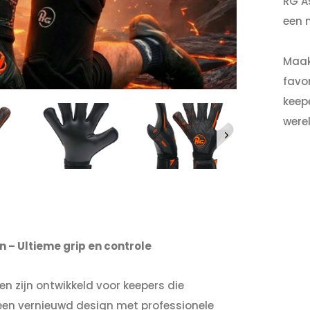
RG A
een 
Maak
favo
keep
were
– Ultieme grip en controle
 zijn ontwikkeld voor keepers die
 een vernieuwd design met professionele