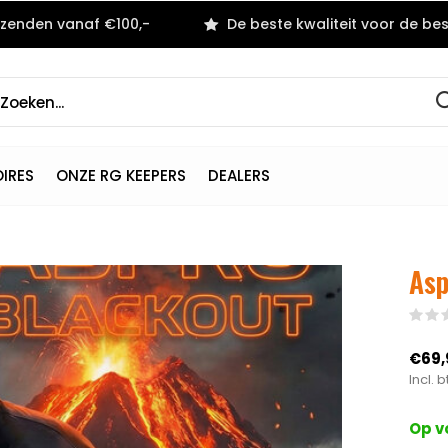
rzenden vanaf €100,-
De beste kwaliteit voor de best
IRES
ONZE RG KEEPERS
DEALERS
Asp
€69,
Incl. 
Op v