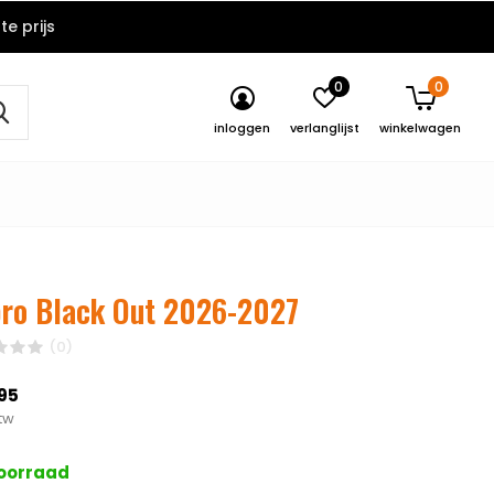
e prijs
0
0
inloggen
verlanglijst
winkelwagen
ro Black Out 2026-2027
(0)
95
btw
oorraad