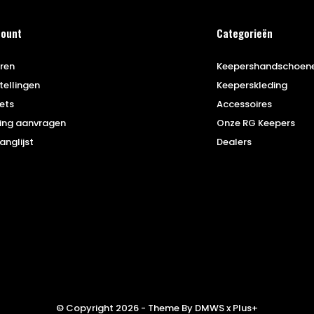
count
Categorieën
eren
Keepershandschoen
tellingen
Keeperskleding
kets
Accessoires
ing aanvragen
Onze RG Keepers
anglijst
Dealers
© Copyright
2026
- Theme By
DMWS
x
Plus+