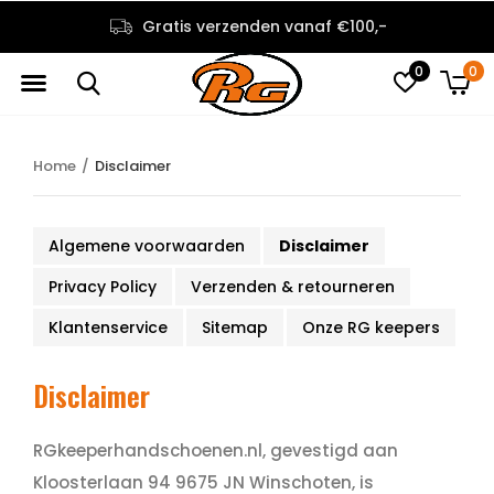
rzenden vanaf €100,-
De beste kwali
0
0
Home
Disclaimer
Algemene voorwaarden
Disclaimer
Privacy Policy
Verzenden & retourneren
Klantenservice
Sitemap
Onze RG keepers
Disclaimer
RGkeeperhandschoenen.nl, gevestigd aan
Kloosterlaan 94 9675 JN Winschoten, is