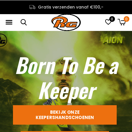
De beste kwaliteit voor de beste prijs
0
0
Born To Be a
Keeper
BEKIJK ONZE
KEEPERSHANDSCHOENEN