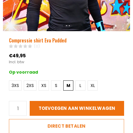
Compressie shirt Eva Padded
(0)
€49,95
Incl. btw
Op voorraad
3XS
2XS
XS
S
M
L
XL
TOEVOEGEN AAN WINKELWAGEN
DIRECT BETALEN