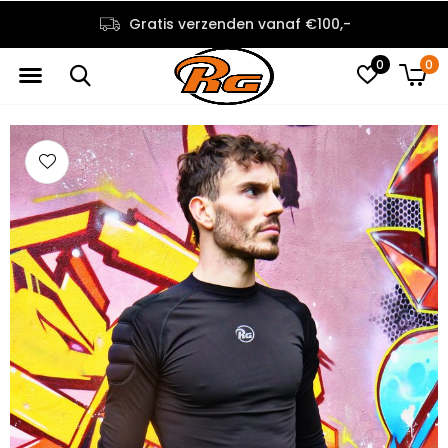
Gratis verzenden vanaf €100,-
0
0