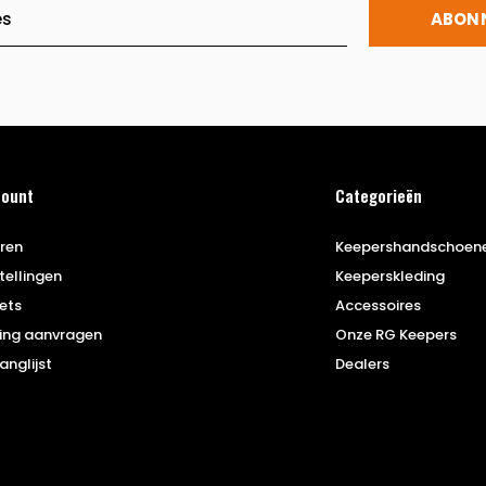
ABON
count
Categorieën
eren
Keepershandschoen
tellingen
Keeperskleding
kets
Accessoires
ing aanvragen
Onze RG Keepers
anglijst
Dealers