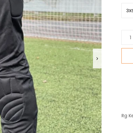
3X
Rg K