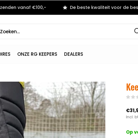
rzenden vanaf €100,-
De beste kwaliteit voor de best
IRES
ONZE RG KEEPERS
DEALERS
Kee
€31,
Incl. 
Op v