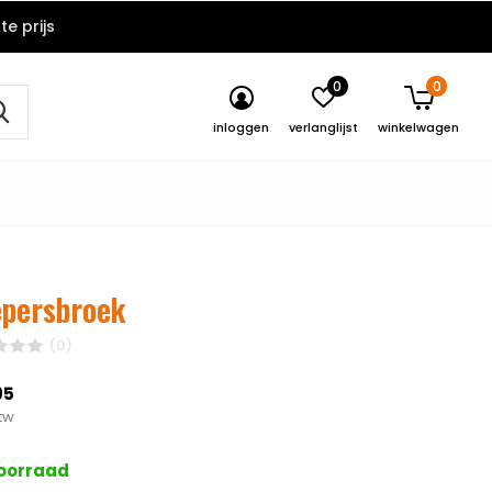
e prijs
0
0
inloggen
verlanglijst
winkelwagen
persbroek
(0)
95
btw
oorraad